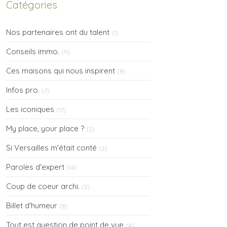
Catégories
Nos partenaires ont du talent
(1)
Conseils immo.
(11)
Ces maisons qui nous inspirent
(8)
Infos pro.
(7)
Les iconiques
(17)
My place, your place ?
(2)
Si Versailles m'était conté
(2)
Paroles d'expert
(14)
Coup de coeur archi.
(2)
Billet d'humeur
(8)
Tout est question de point de vue
(4)