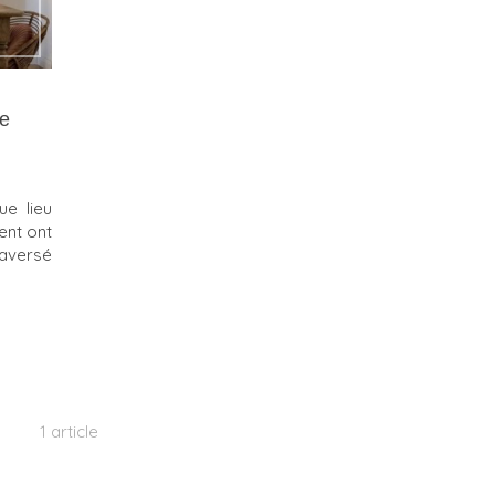
ce
e lieu
tent ont
traversé
1 article