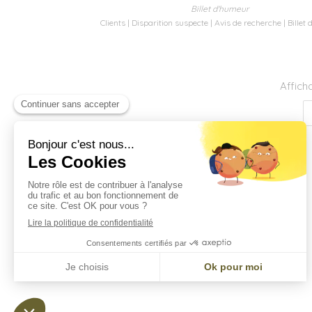
Billet d'humeur
Clients
Disparition suspecte
Avis de recherche
Billet
Affich