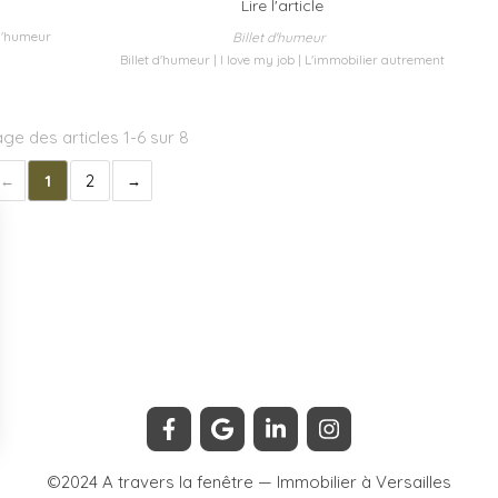
Lire l'article
 d'humeur
Billet d'humeur
Billet d'humeur
I love my job
L'immobilier autrement
age des articles 1-6 sur 8
1
2
©2024 A travers la fenêtre — Immobilier à Versailles