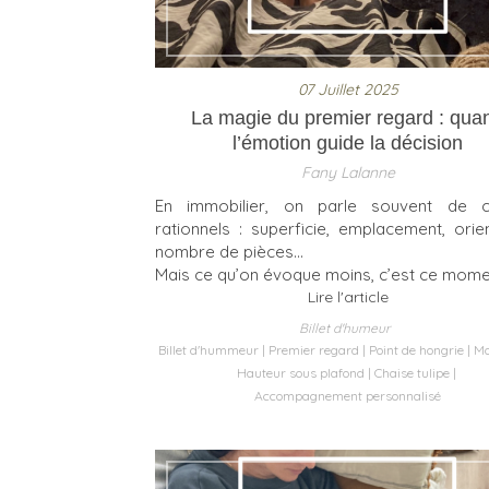
07 Juillet 2025
La magie du premier regard : qua
l’émotion guide la décision
Fany Lalanne
En immobilier, on parle souvent de cr
rationnels : superficie, emplacement, orien
nombre de pièces…
Mais ce qu’on évoque moins, c’est ce moment
Lire l'article
Billet d'humeur
Billet d'hummeur
Premier regard
Point de hongrie
Mo
Hauteur sous plafond
Chaise tulipe
Accompagnement personnalisé