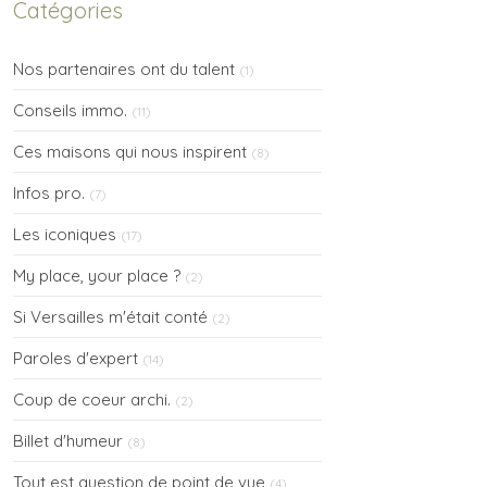
Catégories
Nos partenaires ont du talent
(1)
Conseils immo.
(11)
Ces maisons qui nous inspirent
(8)
Infos pro.
(7)
Les iconiques
(17)
My place, your place ?
(2)
Si Versailles m'était conté
(2)
Paroles d'expert
(14)
Coup de coeur archi.
(2)
Billet d'humeur
(8)
Tout est question de point de vue
(4)