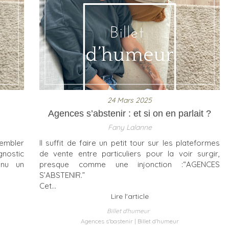
24 Mars 2025
Agences s’abstenir : et si on en parlait ?
Fany Lalanne
rembler
Il suffit de faire un petit tour sur les plateformes
gnostic
de vente entre particuliers pour la voir surgir,
enu un
presque comme une injonction :“AGENCES
S’ABSTENIR.”
Cet...
Lire l'article
Billet d'humeur
Agences s'bastenir
Billet d'humeur