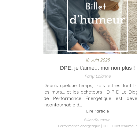
18 Juin 2025
DPE, je t'aime... moi non plus !
Fany Lalanne
Depuis quelque temps, trois lettres font t
les murs… et les acheteurs : D-P-E. Le Dia
de Performance Énergétique est dev
incontournable d...
Lire l'article
Billet d'humeur
Performance énergétique
DPE
Billet d'humeur