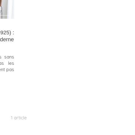
925) :
moderne
es sans
as les
ent pas
1 article