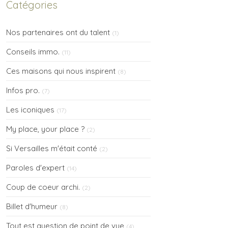
Catégories
Nos partenaires ont du talent
(1)
Conseils immo.
(11)
Ces maisons qui nous inspirent
(8)
Infos pro.
(7)
Les iconiques
(17)
My place, your place ?
(2)
Si Versailles m'était conté
(2)
Paroles d'expert
(14)
Coup de coeur archi.
(2)
Billet d'humeur
(8)
Tout est question de point de vue
(4)