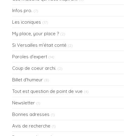
Infos pro.
(7)
Les iconiques
(17)
My place, your place ?
(2)
Si Versailles m'était conté
(2)
Paroles d'expert
(14)
Coup de coeur archi.
(2)
Billet d'humeur
(8)
Tout est question de point de vue
(4)
Newsletter
(1)
Bonnes adresses
(1)
Avis de recherche
(1)