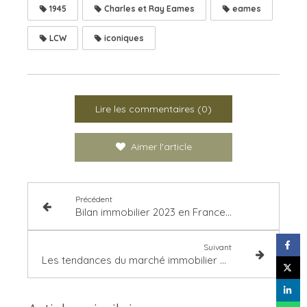
1945
Charles et Ray Eames
eames
LCW
iconiques
Lire les commentaires (0)
Aimer l'article
Précédent
Bilan immobilier 2023 en France : une année de transition ?
Suivant
Les tendances du marché immobilier en 2024 : tout ce que vous devez déjà savoir