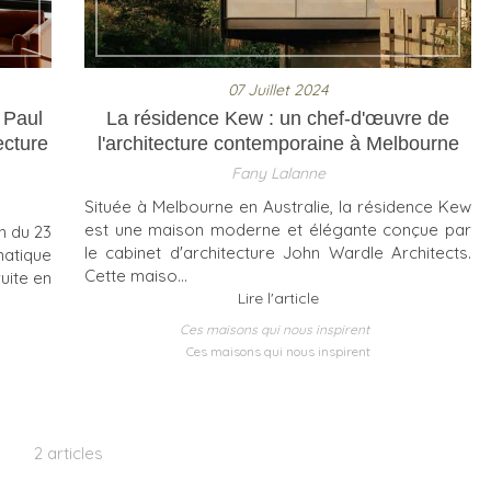
07 Juillet 2024
 Paul
La résidence Kew : un chef-d'œuvre de
ecture
l'architecture contemporaine à Melbourne
Fany Lalanne
Située à Melbourne en Australie, la résidence Kew
est une maison moderne et élégante conçue par
n du 23
le cabinet d'architecture John Wardle Architects.
atique
Cette maiso...
uite en
Lire l'article
Ces maisons qui nous inspirent
Ces maisons qui nous inspirent
2 articles